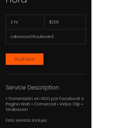
200
US
2 hr
2
$200
dollars
h
r
Lakewood Boulevard
Book Now
Service Description
• Transmisión en VIVO por Facebook o
Pagina Web • Comercial • Video Clip •
Grabacion
Este servicio incluye: