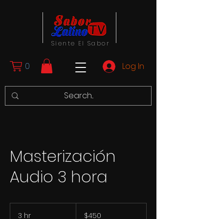
Siente El Sabor
0
Log In
Masterización
Audio 3 hora
450
US
3 hr
3
$450
dollars