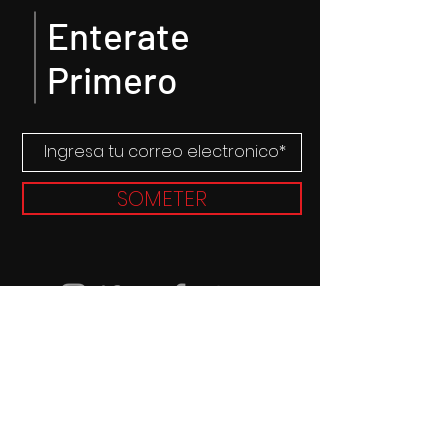
Enterate
Primero
SOMETER
© 2019 Sabor Latino TV. Proudly
created by
RMG PRODUCTIONS
Patrocinadores