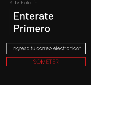
SLTV Boletín
Enterate
Primero
SOMETER
© 2019 Sabor Latino TV. Proudly
created by
RMG PRODUCTIONS
Patrocinadores