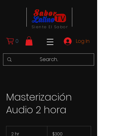
Siente El Sabor
0
Log In
Masterización
Audio 2 hora
300
US
2 hr
2
$300
dollars