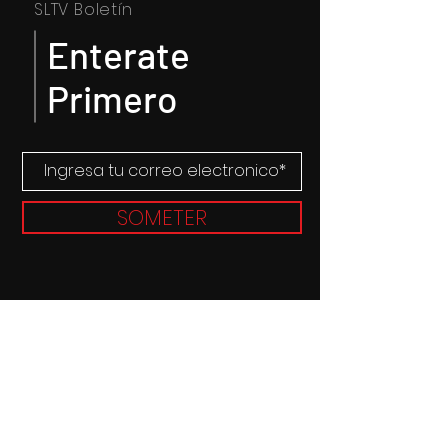
SLTV Boletín
Enterate
Primero
SOMETER
© 2019 Sabor Latino TV. Proudly
created by
RMG PRODUCTIONS
Patrocinadores