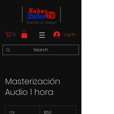
Siente El Sabor
0
Log In
Masterización
Audio 1 hora
150
US
1 hr
1
$150
dollars